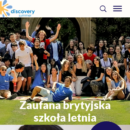
Zaufana brytyjska
szkoła letnia