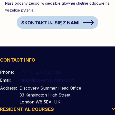
Nasz oddany zespół w siedzibie głównej chętnie odpowie na
wszelkie pytania.
SKONTAKTUJ SIĘ Z NAMI
CONTACT INFO
Phone:
+44 (0) 20 7937 1199
Email:
info@discoverysummer.com
Address:
Discovery Summer Head Office
33 Kensington High Street
London W8 5EA UK
RESIDENTIAL COURSES